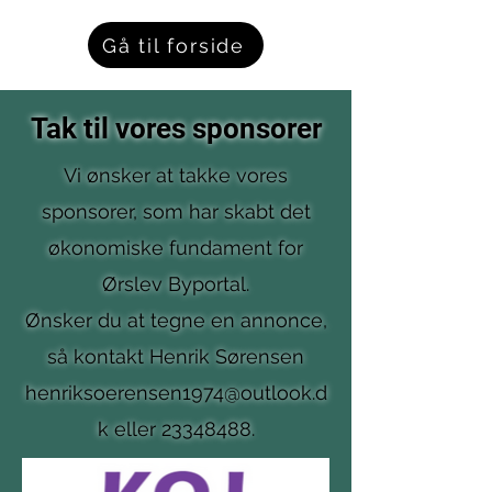
Gå til forside
Tak til vores sponsorer
Vi ønsker at takke vores
sponsorer, som har skabt det
økonomiske fundament for
Ørslev Byportal.
Ønsker du at tegne en annonce,
så kontakt Henrik Sørensen
henriksoerensen1974@outlook.d
k
eller
23348488
.