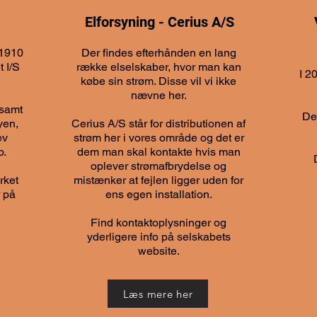
Elforsyning - Cerius A/S
 1910
Der findes efterhånden en lang
t I/S
række elselskaber, hvor man kan
I 2
købe sin strøm. Disse vil vi ikke
nævne her.
 samt
De
yen,
Cerius A/S står for distributionen af
ev
strøm her i vores område og det er
p.
dem man skal kontakte hvis man
oplever strømafbrydelse og
rket
mistænker at fejlen ligger uden for
r på
ens egen installation.
Find kontaktoplysninger og
yderligere info på selskabets
website.
Læs mere her