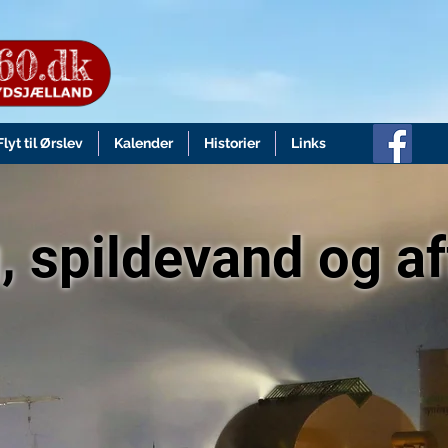
Flyt til Ørslev
Kalender
Historier
Links
, spildevand og af