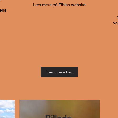
Læs mere på Fibias website
ens
Vo
Læs mere her