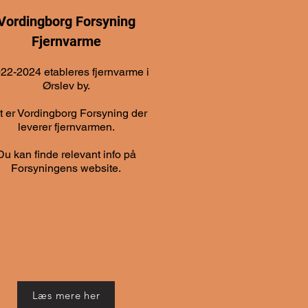
Vordingborg Forsyning
Fjernvarme
022-2024 etableres fjernvarme i
Ørslev by.
t er Vordingborg Forsyning der
leverer fjernvarmen.
Du kan finde relevant info på
Forsyningens website.
Læs mere her