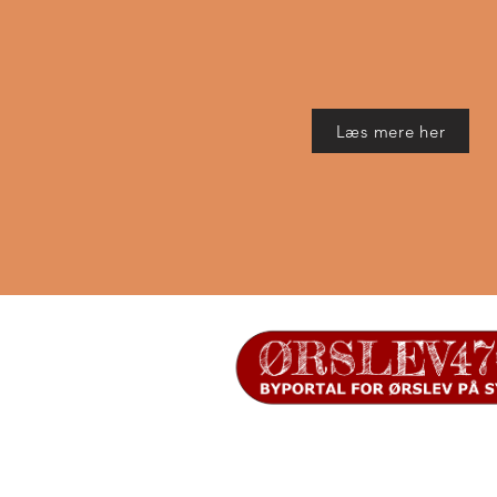
Læs mere her
Ørslev Byportal administreres 