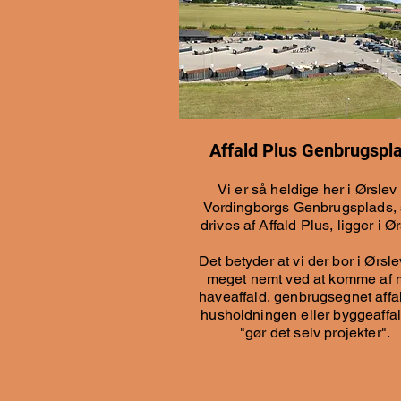
Affald Plus Genbrugspl
Vi er så heldige her i Ørslev 
Vordingborgs Genbrugsplads,
drives af Affald Plus, ligger i Ør
Det betyder at vi der bor i Ørsle
meget nemt ved at komme af
haveaffald, genbrugsegnet affal
husholdningen eller byggeaffal
"gør det selv projekter".