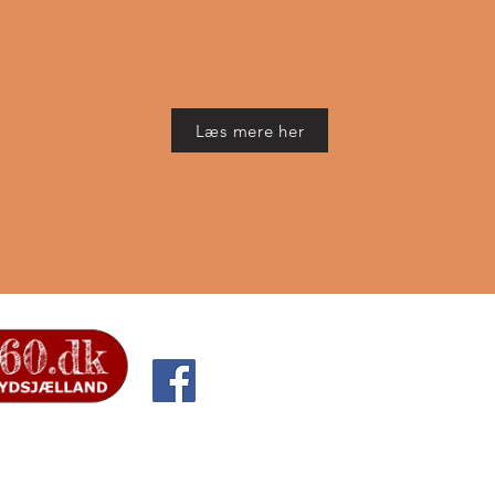
Læs mere her
Formål med Ø
af Ørslev Lokalråd
Profilere Ørslev i rel