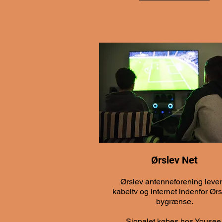
Ørslev Net
Ørslev antenneforening lever
kabeltv og internet indenfor Ør
bygrænse.
Signalet købes hos Yousee