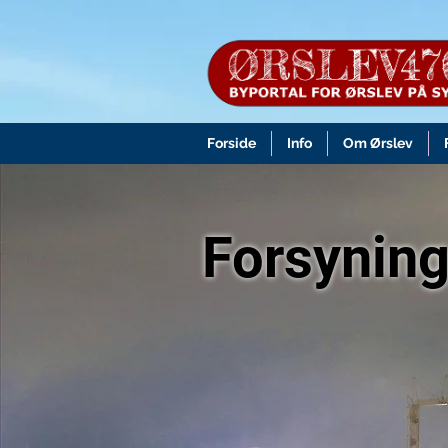
Forside
Info
Om Ørslev
Forsyning