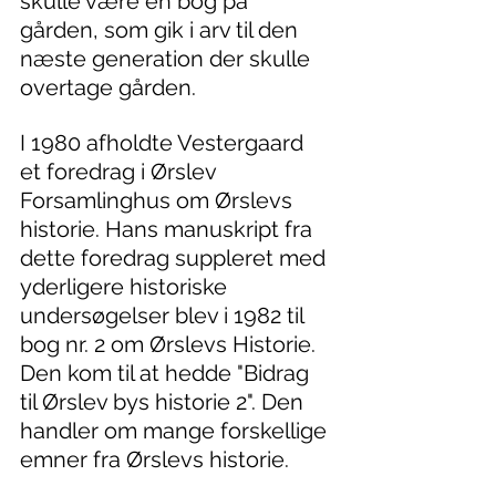
skulle være en bog på 
gården, som gik i arv til den 
næste generation der skulle 
overtage gården.
I 1980 afholdte Vestergaard 
et foredrag i Ørslev 
Forsamlinghus om Ørslevs 
historie. Hans manuskript fra 
dette foredrag suppleret med 
yderligere historiske 
undersøgelser blev i 1982 til 
bog nr. 2 om Ørslevs Historie. 
Den kom til at hedde "Bidrag 
til Ørslev bys historie 2". Den 
handler om mange forskellige 
emner fra Ørslevs historie.