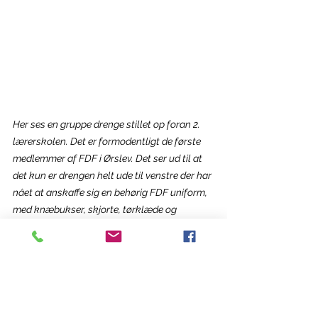
Her ses en gruppe drenge stillet op foran 2. 
lærerskolen. Det er formodentligt de første 
medlemmer af FDF i Ørslev. Det ser ud til at 
det kun er drengen helt ude til venstre der har 
nået at anskaffe sig en behørig FDF uniform, 
med knæbukser, skjorte, tørklæde og 
skråhue. Drengen der står i midten af den 
først række er muligvis Hans Fachmann 
Jensen fra Lillevangsgård.
Jacob Jacobsen skrev i 
anledning af FDF Ørslevs 40 