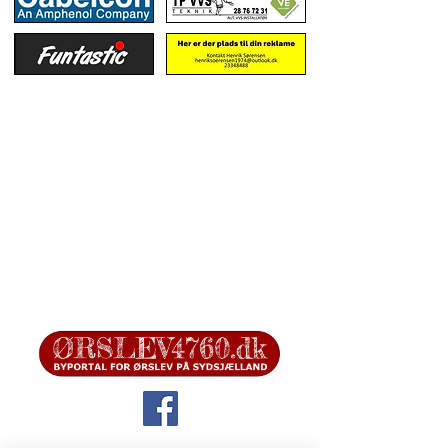
Ørslev Byportal administreres af Ørslev Lokalråd