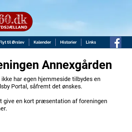
Flyt til Ørslev
Kalender
Historier
Links
eningen Annexgården
 ikke har egen hjemmeside tilbydes en
dsby Portal, såfremt det ønskes.
t give en kort præsentation af foreningen
er.