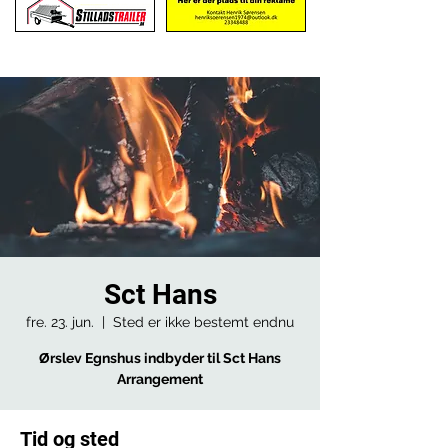
Sct Hans
fre. 23. jun.
  |  
Sted er ikke bestemt endnu
Ørslev Egnshus indbyder til Sct Hans
Arrangement
Tid og sted