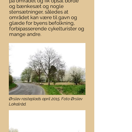
på området og fik opsat borde
og bænkesæt og nogle
stensætninger, således at
området kan være til gavn og
glæde for byens befolkning,
forbipasserende cykelturister og
mange andre.
Ørslev rasteplads april 2015. Foto Ørslev
Lokalråd.