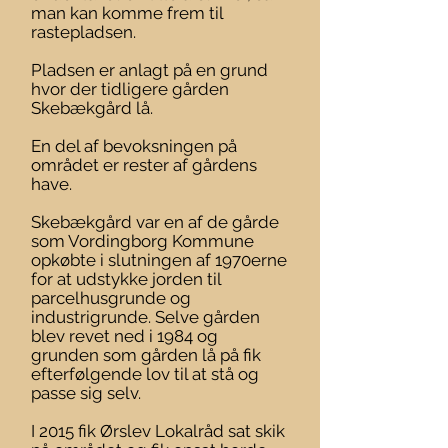
man kan komme frem til
rastepladsen.
Pladsen er anlagt på en grund
hvor der tidligere gården
Skebækgård lå.
En del af bevoksningen på
området er rester af gårdens
have.
Skebækgård var en af de gårde
som Vordingborg Kommune
opkøbte i slutningen af 1970erne
for at udstykke jorden til
parcelhusgrunde og
industrigrunde. Selve gården
blev revet ned i 1984 og
grunden som gården lå på fik
efterfølgende lov til at stå og
passe sig selv.
I 2015 fik Ørslev Lokalråd sat skik