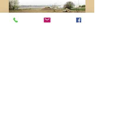
Ørslev rasteplads 2015. Foto Ørslev
Lokalråd.
Skebækgården som den så ud i 1936-38.
Det Kongelige Bibliotek Sylvest Jensen
Luftfoto