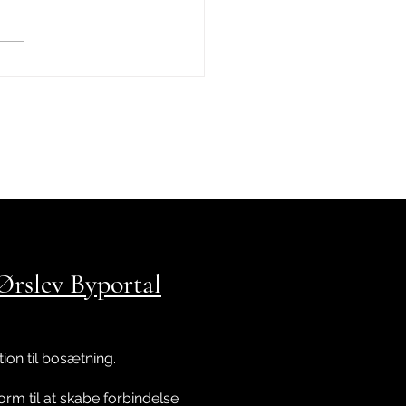
smagning og mad med
ttema i Ørslev Egnshus
rslev Byportal
ation til bosætning.
orm til at skabe forbindelse