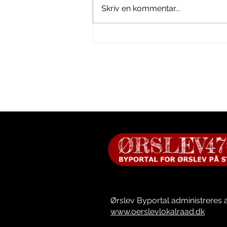
Skriv en kommentar...
FDF bygger i 100 meter
skoven
Ørslev Byportal administreres 
www.oerslevlokalraad.dk