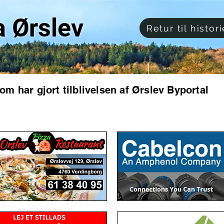
a Ørslev
Retur til histori
som har gjort tilblivelsen af Ørslev Byportal