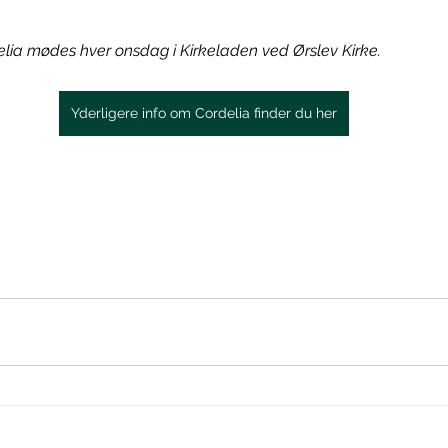
ia mødes hver onsdag i Kirkeladen ved Ørslev Kirke.
Yderligere info om Cordelia finder du her