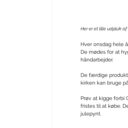
Her er et lille udpluk a
Hver onsdag hele å
De mødes for at hyg
håndarbejder.
De færdige produk
kirken kan bruge på 
Prøv at kigge forb
fristes til at købe
julepynt.