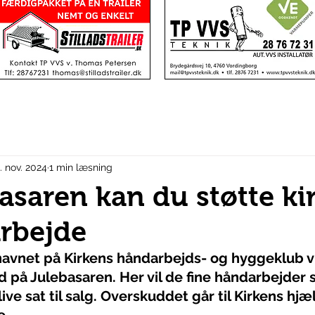
. nov. 2024
1 min læsning
asaren kan du støtte ki
arbejde
avnet på Kirkens håndarbejds- og hyggeklub vil
 på Julebasaren. Her vil de fine håndarbejder
ive sat til salg. Overskuddet går til Kirkens hj