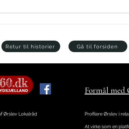
Julebasar, hoppeland og
Vin
juletræstænding
vild
Retur til historier
Gå til forsiden
Formål med Ø
af Ørslev Lokalråd
Profilere Ørslev i rel
At virke som en platf