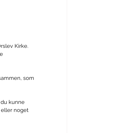
slev Kirke. 
e 
 sammen, som 
t du kunne 
eller noget 