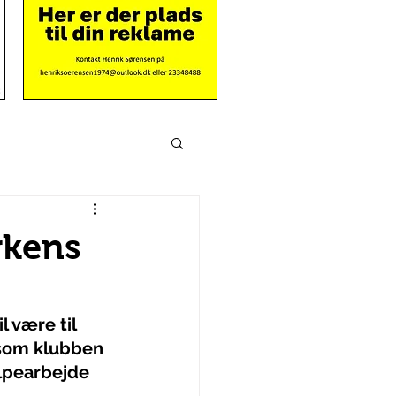
rkens
 være til 
 som klubben 
ælpearbejde 