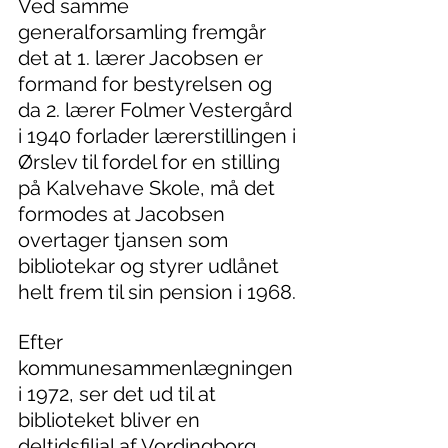
Ved samme 
generalforsamling fremgår 
det at 1. lærer Jacobsen er 
formand for bestyrelsen og 
da 2. lærer Folmer Vestergård 
i 1940 forlader lærerstillingen i 
Ørslev til fordel for en stilling 
på Kalvehave Skole, må det 
formodes at Jacobsen 
overtager tjansen som 
bibliotekar og styrer udlånet 
helt frem til sin pension i 1968.
Efter 
kommunesammenlægningen 
i 1972, ser det ud til at 
biblioteket bliver en 
deltidsfilial af Vordingborg 