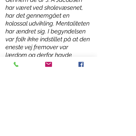
har været ved skolevæsenet, 
har det gennemgået en 
kolossal udvikling. Mentaliteten 
har ændret sig. I begyndelsen 
var folk ikke indstillet på at den 
eneste vej fremover var 
lærdom og derfor havde 
mange børn vanskeligt ved at 
komme på realskolerne, som 
var meget eftertragtet.
Lærer Jacobsen har fulgt godt 
med og har som nævnt, kunnet 
påtage sig mange andre hverv. 
Han har været kirkesanger i 
Ørslev Kirke og formand for 
børneværnet i Ørslev 