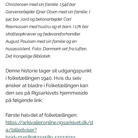
Christensen med sin familie. I 54d bor 
Garveriarbejder Ejner Olsen med sin familie. I 
54c bor Jord og betonarbejder Carl 
Rasmussen med hustru og et barn. I 17k bor 
skatteopkræver og fødevareforhandler 
August Poulsen med sin familie og en 
husassistent. Foto: Danmark set fra luften, 
Det Kongelige Bibliotek.
Denne historie tager sit udgangspunkt 
i folketællingen 1940. Hvis du selv 
ønsker at bladre i Folketællingen kan 
den ses på Rigsarkivets hjemmeside 
på følgende link:
Første halvdel af folketællingen:
https://arkivalieronline.rigsarkivet.dk/d
a/billedviser?
bsid=224589#224589,42332019