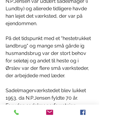
N.P.Jensen var udlært sadelmager (i 
Lundby) og allerede tidligere havde 
han lejet det værksted, der var på 
ejendommen. 
På det tidspunkt med et "hestetrukket 
landbrug" og mange små gårde ig 
husmandsbrug var der stort behov 
for seletøj og andet til heste og i 
Ørslev var der flere små værksteder, 
der arbejdede med læder. 
Sadelmagerværkstedet blev lukket 
1953, da N.P.Jensen fyldte 70 år. 
Foruden sadelmagerforretning 
etablerede og bestyrede Anna og 
N.P.Jensen fra 1920 også 
brevsamlingssted/posthus i huset på 
Ørslevvej og her var også en lille 