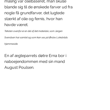
maling var oliebaseret, man skulle 
blande sig til de ønskede farver ud fra 
nogle få grundfarver, det lugtede 
stærkt af olie og fernis, hvor han 
havde været.
Teksten ovenfor er en del af det materiale, som Jørgen 
Svendsen har samlet og som kan ses på Ørslev Lokalråds 
hjemmeside.
En af ægteparrets døtre Erna bor i 
naboejendommen med sin mand 
August Poulsen.