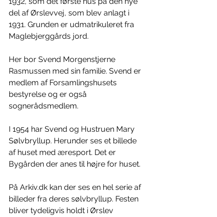
1932, som det første hus på den nye 
del af Ørslevvej, som blev anlagt i 
1931. Grunden er udmatrikuleret fra 
Maglebjerggårds jord.
Her bor Svend Morgenstjerne 
Rasmussen med sin familie. Svend er 
medlem af Forsamlingshusets 
bestyrelse og er også 
sognerådsmedlem.
I 1954 har Svend og Hustruen Mary 
Sølvbryllup. Herunder ses et billede 
af huset med æresport. Det er 
Bygården der anes til højre for huset.
På Arkiv.dk kan der ses en hel serie af 
billeder fra deres sølvbryllup. Festen 
bliver tydeligvis holdt i Ørslev 