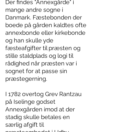
Der findes "Annexgårde" i 
mange andre sogne i 
Danmark. Fæstebonden der 
boede på gården kaldtes ofte 
annexbonde eller kirkebonde 
og han skulle yde 
fæsteafgifter til præsten og 
stille staldplads og logi til 
rådighed når præsten var i 
sognet for at passe sin 
præstegerning.
I 1782 overtog Grev Rantzau 
på Iselinge godset 
Annexgården imod at der 
stadig skulle betales en 
særlig afgift til 