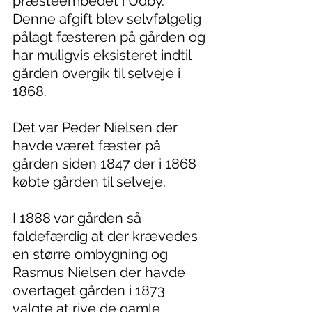
præsteembedet i Udby. 
Denne afgift blev selvfølgelig 
pålagt fæsteren på gården og 
har muligvis eksisteret indtil 
gården overgik til selveje i 
1868.
Det var Peder Nielsen der 
havde været fæster på 
gården siden 1847 der i 1868 
købte gården til selveje.
I 1888 var gården så 
faldefærdig at der krævedes 
en større ombygning og 
Rasmus Nielsen der havde 
overtaget gården i 1873 
valgte at rive de gamle 