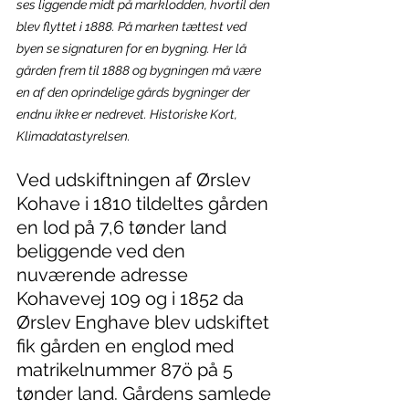
ses liggende midt på marklodden, hvortil den 
blev flyttet i 1888. På marken tættest ved 
byen se signaturen for en bygning. Her lå 
gården frem til 1888 og bygningen må være 
en af den oprindelige gårds bygninger der 
endnu ikke er nedrevet. Historiske Kort, 
Klimadatastyrelsen.
Ved udskiftningen af Ørslev 
Kohave i 1810 tildeltes gården 
en lod på 7,6 tønder land 
beliggende ved den 
nuværende adresse 
Kohavevej 109 og i 1852 da 
Ørslev Enghave blev udskiftet 
fik gården en englod med 
matrikelnummer 87ö på 5 
tønder land. Gårdens samlede 