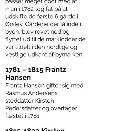
passer meget godt med at 
man i 1782 tog fat på at 
udskifte de første 6 gårde i 
Ørslev. Gårdene der lå inde i 
byen, blev revet ned og 
flyttet ud til de marklodder de 
var tildelt i den nordlige og 
vestlige udkant af bymarken.
1781 – 1815 Frantz 
Hansen
Frantz Hansen gifter sig med 
Rasmus Andersens 
steddatter Kirsten 
Pedersdatter og overtager 
fæstet i 1781.
1815-1822 Kirsten 