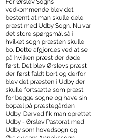
For Ørslev Sogns 
vedkommende blev det 
bestemt at man skulle dele 
præst med Udby Sogn. Nu var 
det store spørgsmål så i 
hvilket sogn præsten skulle 
bo. Dette afgjordes ved at se 
på hvilken præst der døde 
først. Det blev Ørslevs præst 
der først faldt bort og derfor 
blev det præsten i Udby der 
skulle fortsætte som præst 
for begge sogne og have sin 
bopæl på præstegården i 
Udby. Derved fik man oprettet 
Udby - Ørslev Pastorat med 
Udby som hovedsogn og 
Ørslev som Annekssogn.