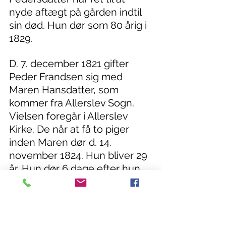
nyde aftægt på gården indtil 
sin død. Hun dør som 80 årig i 
1829.
D. 7. december 1821 gifter 
Peder Frandsen sig med 
Maren Hansdatter, som 
kommer fra Allerslev Sogn. 
Vielsen foregår i Allerslev 
Kirke. De når at få to piger 
inden Maren dør d. 14. 
november 1824. Hun bliver 29 
år. Hun dør 6 dage efter hun 
har født anden gang, så det 
kunne se ud som om der har 
været komplikationer ved 
fødslen.