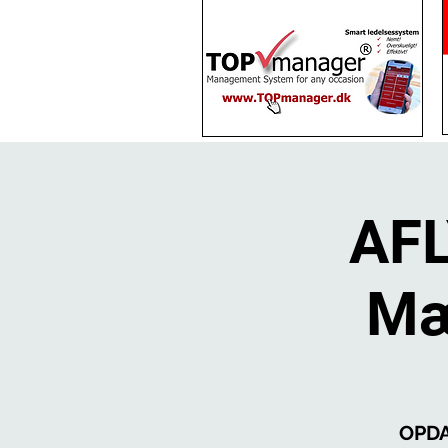
AFL
Mæ
OPDA