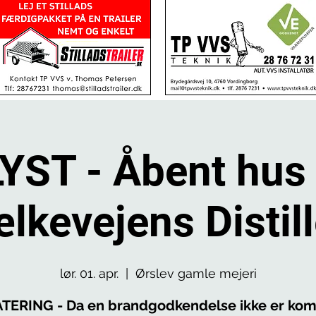
YST - Åbent hus
lkevejens Distill
lør. 01. apr.
  |  
Ørslev gamle mejeri
TERING - Da en brandgodkendelse ikke er kom