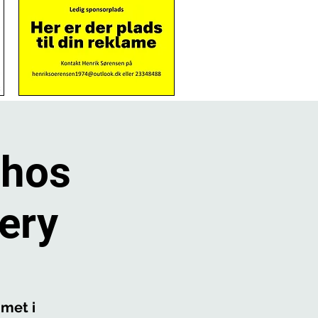
 hos
ery
met i