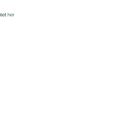
et 
her