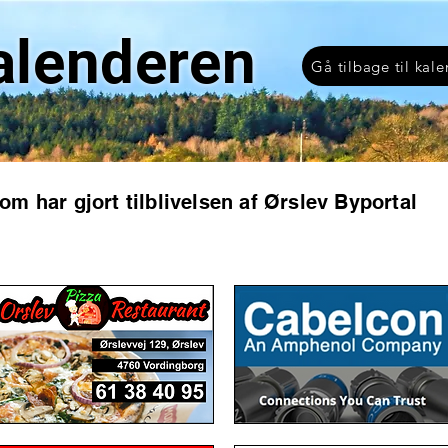
alenderen
Gå tilbage til kal
som har gjort tilblivelsen af Ørslev Byportal